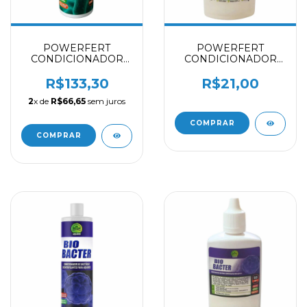
POWERFERT
POWERFERT
CONDICIONADOR
CONDICIONADOR
DE BIOLOGIA BIO
DE BIOLOGIA BIO
START - 1 L
START - 50 ML
R$133,30
R$21,00
2
x de
R$66,65
sem juros