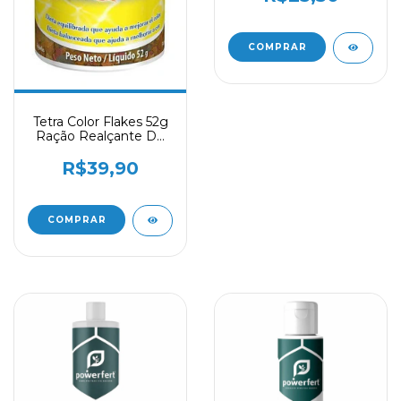
Tetra Color Flakes 52g
Ração Realçante De
Cores P/ Peixes
R$39,90