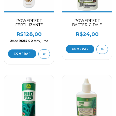
POWERFERT
POWERFERT
FERTILIZANTE
BACTERICIDA E
LIQUIDO PARA
FUNGICIDA BACTER
PLANTAS DE
FIX - 50 ML
R$128,00
R$24,00
AQUARIO AIO - 1 L
2
x de
R$64,00
sem juros