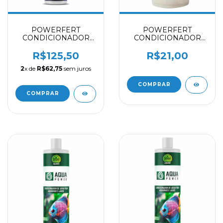
POWERFERT
POWERFERT
CONDICIONADOR
CONDICIONADOR
DE BIOLOGIA BIO
DE BIOLOGIA BIO
BACTER - 1 L
BACTER - 50 ML
R$125,50
R$21,00
2
x de
R$62,75
sem juros