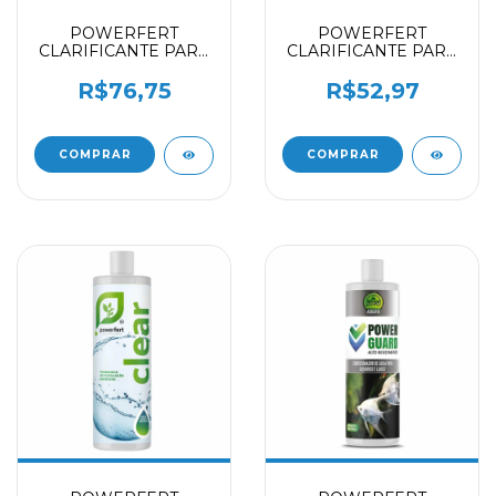
POWERFERT
POWERFERT
CLARIFICANTE PARA
CLARIFICANTE PARA
AQUARIO DE AQUA
AQUARIO DE AQUA
DOCE CLEAR -
DOCE CLEAR - 250ML
R$76,75
R$52,97
500ML