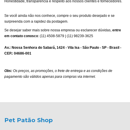
Honestidade, transparência e respeito aos nossos clientes e fornecedores.
Se você ainda não nos conhece, compre o seu produto desejado e se
surpreenda com a rapidez da postagem.
Se desejar saber mais sobre nossa empresa ou esclarecer dúvidas,
entre
em contato conosco
: (11) 4508-5879 | (11) 98239-3625
Av.: Nossa Senhora do Sabará, 1424 - Vila Isa - São Paulo - SP - Brasil -
CEP.: 04686-001
Obs:
Os preços, as promoções, o frete de entrega e as condições de
pagamento são válidos apenas para compras via internet.
Pet Patão Shop