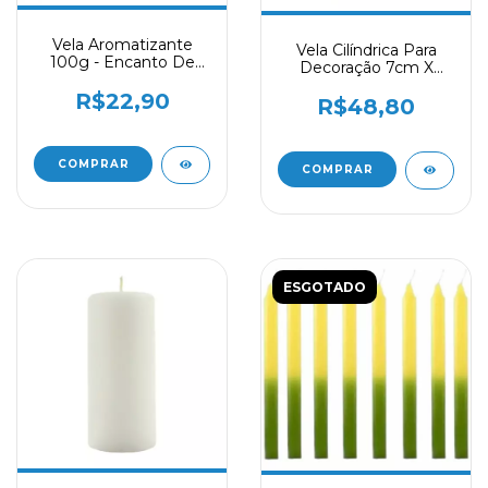
Vela Aromatizante
Vela Cilíndrica Para
100g - Encanto De
Decoração 7cm X
Amor Decoração
6,3cm - Un
Perfume
R$22,90
R$48,80
ESGOTADO