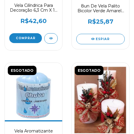
Vela Cilíndrica Para
8un De Vela Palito
Decoração 6,3 Cm X 17
Bicolor Verde Amarela
Cm Branca Luxo
18cm Copa Do Mundo
R$42,60
R$25,87
ESPIAR
ESGOTADO
ESGOTADO
Vela Aromatizante