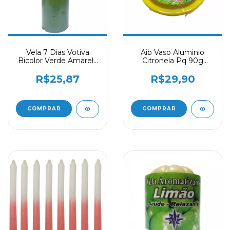
Vela 7 Dias Votiva
Aib Vaso Aluminio
Bicolor Verde Amarela
Citronela Pq 90g
250g Copa Do Mundo
Repelente Natural
Amarelo
R$25,87
R$29,90