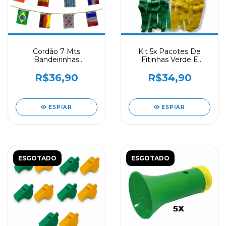
Cordão 7 Mts
Kit 5x Pacotes De
Bandeirinhas
Fitinhas Verde E
Metalizadas Países
Amarela C/ 200 Fitas
Copa Do Mundo
Cada
R$36,90
R$34,90
ESPIAR
ESPIAR
ESGOTADO
ESGOTADO