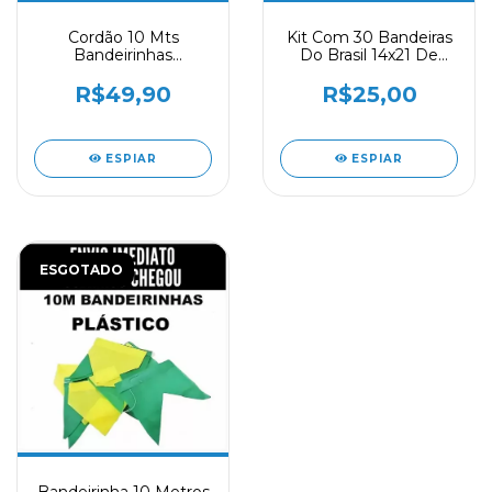
Cordão 10 Mts
Kit Com 30 Bandeiras
Bandeirinhas
Do Brasil 14x21 De
Metalizadas Países
Papel Torcida Copa
Copa Do Mundo
R$49,90
R$25,00
ESPIAR
ESPIAR
ESGOTADO