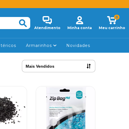
0
Atendimento
Minha conta
Meu carrinho
téricos
Armarinhos
Novidades