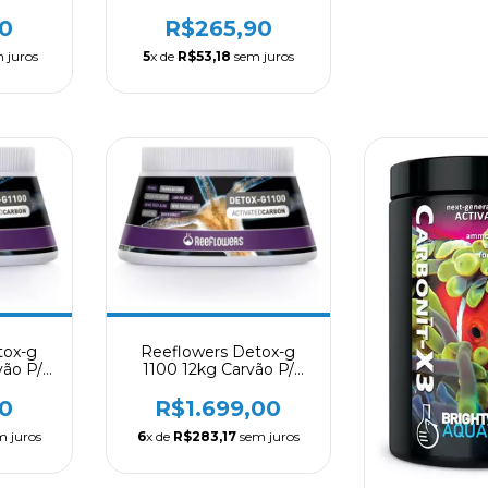
ics
Dr Tim´s Aquatics
0
R$265,90
 juros
5
x de
R$53,18
sem juros
tox-g
Reeflowers Detox-g
vão P/
1100 12kg Carvão P/
Aquarios Profissional
0
R$1.699,00
 juros
6
x de
R$283,17
sem juros