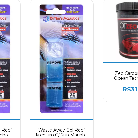
Zeo Carbo
Ocean Tec
Ativado + 
R$31
 Reef
Waste Away Gel Reef
inho Dr
Medium C/ 2un Marinho