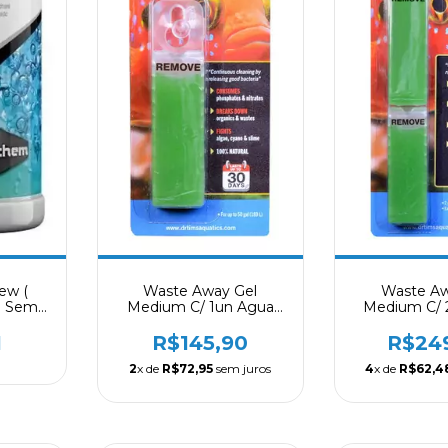
ew (
Waste Away Gel
Waste Aw
ão Sem
Medium C/ 1un Agua
Medium C/ 
0ml
Doce Dr Tim´s Aquatics
Doce Dr Tim´
1
R$145,90
R$24
2
x de
R$72,95
sem juros
4
x de
R$62,4