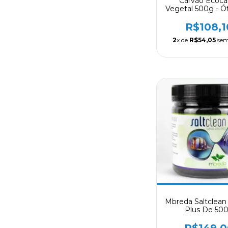
Carvão Ecoca
Vegetal 500g - Ó
Aquarios Água
R$108,1
2
x de
R$54,05
sem
Mbreda Saltclean
Plus De 50
R$149,0