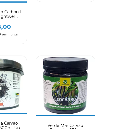
do Carbonit
ightwell
 Crx225
5,00
0
sem juros
a Carvao
Verde Mar Carvão
 500g - Un