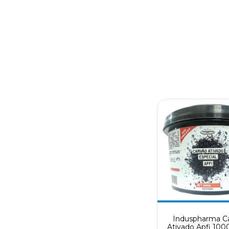
Induspharma C
Ativado Apfi 100