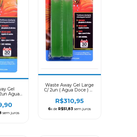
Waste Away Gel Large
ay Gel
C/ 2un ( Agua Doce ) Dr
2un Agua
Tim´s Aquatics
s Aquatics
R$310,95
9,90
6
x de
R$51,83
sem juros
8
sem juros