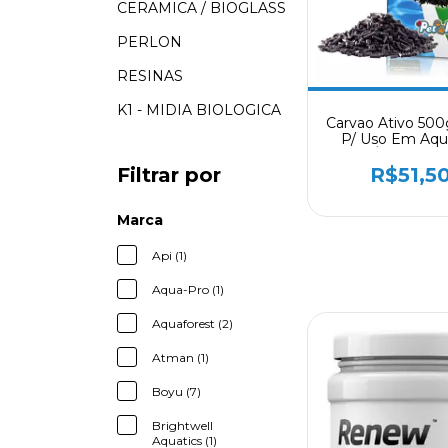
CERAMICA / BIOGLASS
PERLON
RESINAS
K1 - MIDIA BIOLOGICA
Carvao Ativo 50
P/ Uso Em Aqu
Água Doc
Filtrar por
R$51,5
Marca
Api (1)
Aqua-Pro (1)
Aquaforest (2)
Atman (1)
Boyu (7)
Brightwell
Aquatics (1)