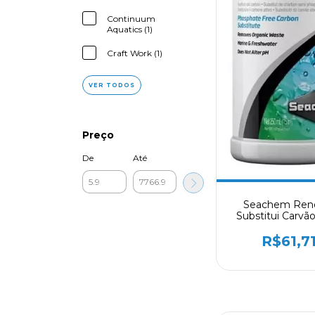
Continuum
Aquatics (1)
Craft Work (1)
VER TODOS
Preço
De
Até
Seachem Ren
Substitui Carv
Fosfato ) 25
R$61,7