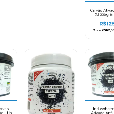
Carvão Ativa
X3 225g Br
Aquatics
R$12
2
x de
R$62,5
arvao
Induspharm
0g - Un
Ativado Apfi