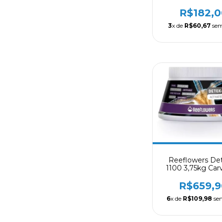
Tim´s Aquat
R$182,0
3
x de
R$60,67
sem
Reeflowers De
1100 3,75kg Car
Aquario
R$659,9
6
x de
R$109,98
sem