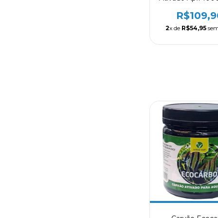
R$109,9
2
x de
R$54,95
sem