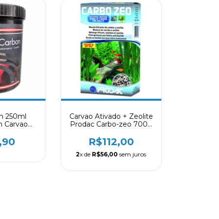
n 250ml
Carvao Ativado + Zeolite
h Carvao
Prodac Carbo-zeo 700g
Zeolite e
e
,90
R$112,00
2
x de
R$56,00
sem juros