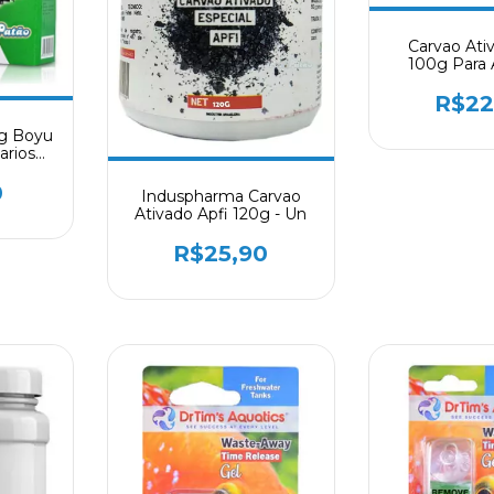
Carvao Ati
100g Para 
R$22
0g Boyu
arios
e
0
Induspharma Carvao
Ativado Apfi 120g - Un
R$25,90