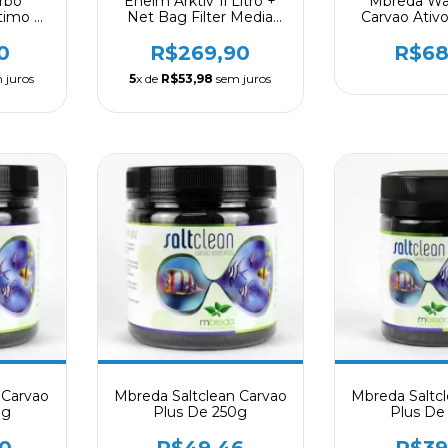
rbo
Eheim Arktiv 1l Litro +
Mbreda Wa
timo P/
Net Bag Filter Media
Carvao Ativ
 Doce
Carvao Ativado
0
R$269,90
R$68
 juros
5
x de
R$53,98
sem juros
 Carvao
Mbreda Saltclean Carvao
Mbreda Saltc
0g
Plus De 250g
Plus De
0
R$49,46
R$39