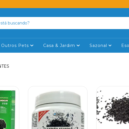
Outros Pets
Casa & Jardim
Sazonal
Eso
NTES