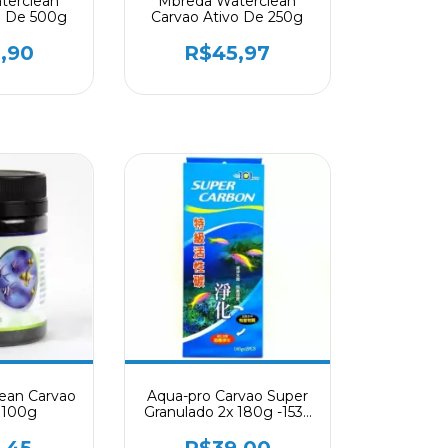
terclean
Mbreda Waterclean
o De 500g
Carvao Ativo De 250g
,90
R$45,97
lean Carvao
Aqua-pro Carvao Super
 100g
Granulado 2x 180g -1533
( Total 360g )
,45
R$39,00