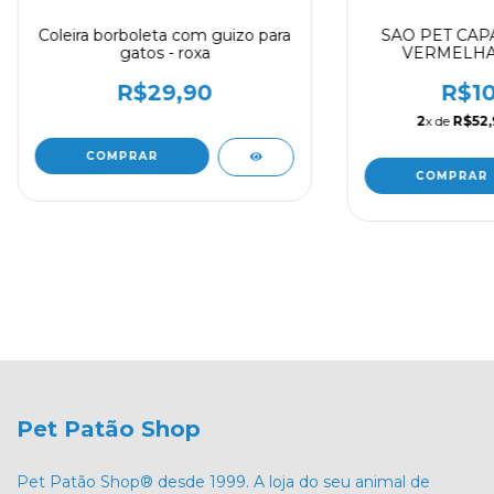
Coleira borboleta com guizo para
SAO PET CAP
gatos - roxa
VERMELHA 
R$29,90
R$10
2
x de
R$52,
Pet Patão Shop
Pet Patão Shop® desde 1999. A loja do seu animal de