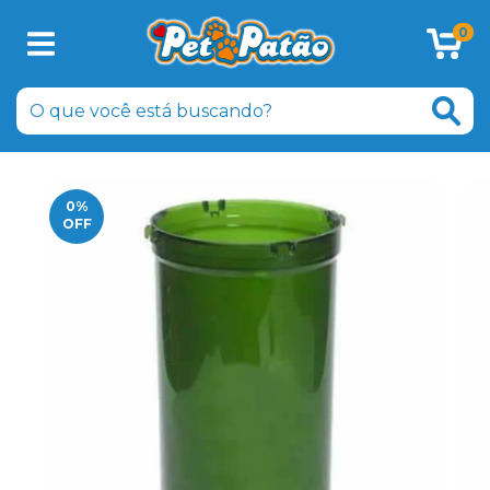
0
0
%
OFF