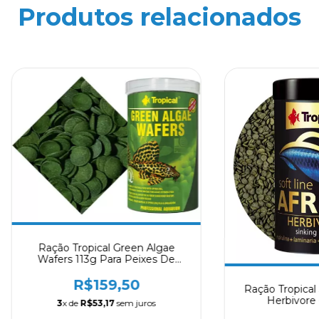
Produtos relacionados
Ração Tropical Green Algae
Wafers 113g Para Peixes De
Fundo
R$159,50
Ração Tropical 
Herbivore 
3
x de
R$53,17
sem juros