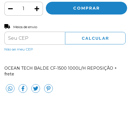
ALTERAR CEP
Entregas para o CEP:
Meios de envio
CALCULAR
Não sei meu CEP
OCEAN TECH BALDE CF-1500 1000L/H REPOSIÇÃO +
frete