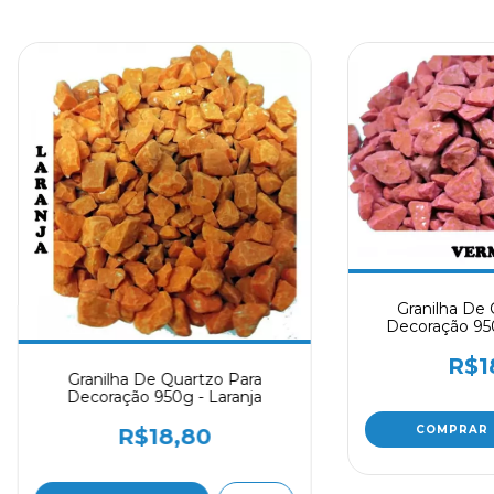
Granilha De 
Decoração 95
R$1
Granilha De Quartzo Para
Decoração 950g - Laranja
R$18,80