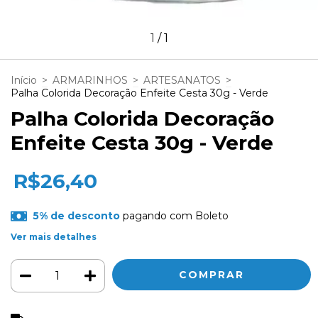
1
/
1
Início
>
ARMARINHOS
>
ARTESANATOS
>
Palha Colorida Decoração Enfeite Cesta 30g - Verde
Palha Colorida Decoração
Enfeite Cesta 30g - Verde
R$26,40
5% de desconto
pagando com Boleto
Ver mais detalhes
ALTERAR CEP
Entregas para o CEP: