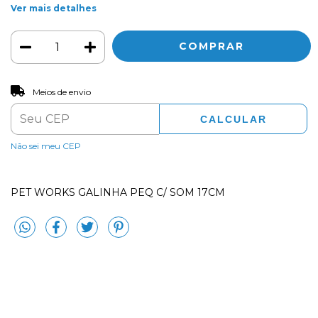
Ver mais detalhes
ALTERAR CEP
Entregas para o CEP:
Meios de envio
CALCULAR
Não sei meu CEP
PET WORKS GALINHA PEQ C/ SOM 17CM