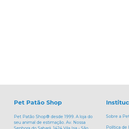
Pet Patão Shop
Institu
Sobre a Pe
Pet Patão Shop® desde 1999. A loja do
seu animal de estimação. Av. Nossa
Política de
Senhora do Sabará, 1424 Vila Isa - São