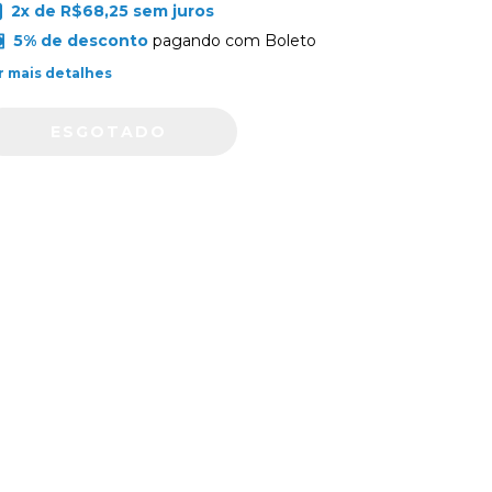
2
x de
R$68,25
sem juros
5% de desconto
pagando com Boleto
r mais detalhes