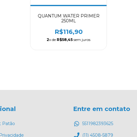
QUANTUM WATER PRIMER
250ML
R$116,90
2
x de
R$58,45
sem juros
cional
Entre em contato
t Patão
5511982393625
 Privacidade
(11) 4508-5879