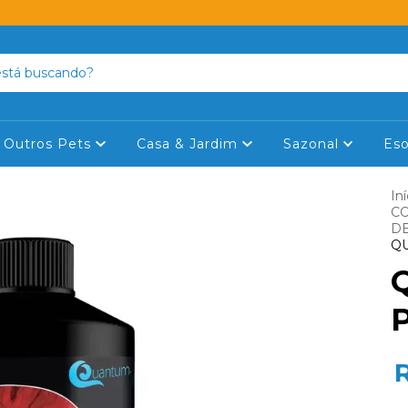
Outros Pets
Casa & Jardim
Sazonal
Eso
Iní
C
DE
Q