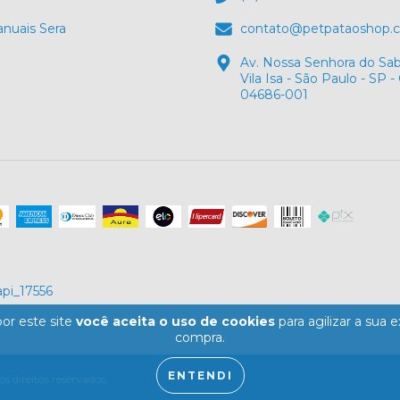
anuais Sera
contato@petpataoshop.
Av. Nossa Senhora do Saba
Vila Isa - São Paulo - SP -
04686-001
or este site
você aceita o uso de cookies
para agilizar a sua 
compra.
ENTENDI
direitos reservados.