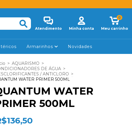
0
Atendimento
Minha conta
Meu carrinho
téricos
Armarinhos
Novidades
cio
>
AQUARISMO
>
ONDICIONADORES DE ÁGUA
>
SCLORIFICANTES / ANTICLORO
>
UANTUM WATER PRIMER 500ML
QUANTUM WATER
PRIMER 500ML
R$136,50