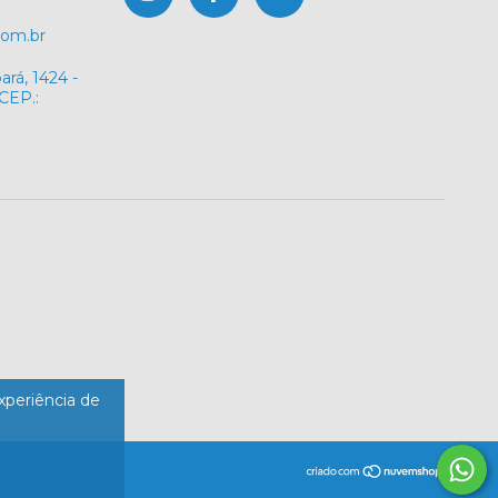
com.br
rá, 1424 -
 CEP.:
experiência de