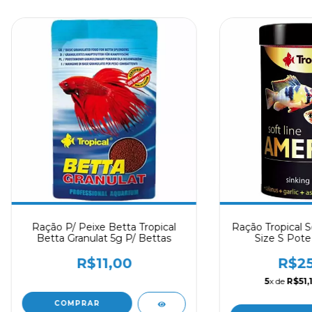
Ração P/ Peixe Betta Tropical
Ração Tropical S
Betta Granulat 5g P/ Bettas
Size S Pote
R$11,00
R$25
5
x de
R$51,