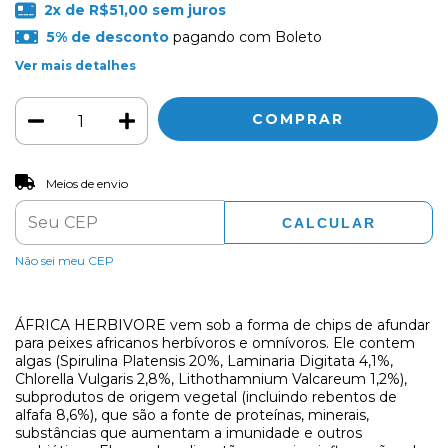
2
x de
R$51,00
sem juros
5% de desconto
pagando com Boleto
Ver mais detalhes
ALTERAR CEP
Entregas para o CEP:
Meios de envio
CALCULAR
Não sei meu CEP
ÁFRICA HERBIVORE vem sob a forma de chips de afundar
para peixes africanos herbívoros e omnívoros. Ele contem
algas (Spirulina Platensis 20%, Laminaria Digitata 4,1%,
Chlorella Vulgaris 2,8%, Lithothamnium Valcareum 1,2%),
subprodutos de origem vegetal (incluindo rebentos de
alfafa 8,6%), que são a fonte de proteínas, minerais,
substâncias que aumentam a imunidade e outros