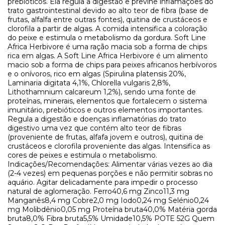
prebióticos. Ela regula a digestão e previne inflamações do
trato gastrointestinal devido ao alto teor de fibra (base de
frutas, alfalfa entre outras fontes), quitina de crustáceos e
clorofila a partir de algas. A comida intensifica a coloração
do peixe e estimula o metabolismo da gordura. Soft Line
Africa Herbivore é uma ração macia sob a forma de chips
rica em algas. A Soft Line Africa Herbivore é um alimento
macio sob a forma de chips para peixes africanos herbívoros
e o onívoros, rico em algas (Spirulina platensis 20%,
Laminaria digitata 4,1%, Chlorella vulgaris 2,8%,
Lithothamnium calcareum 1,2%), sendo uma fonte de
proteínas, minerais, elementos que fortalecem o sistema
imunitário, prebióticos e outros elementos importantes.
Regula a digestão e doenças inflamatórias do trato
digestivo uma vez que contém alto teor de fibras
(proveniente de frutas, alfafa jovem e outros), quitina de
crustáceos e clorofila proveniente das algas. Intensifica as
cores de peixes e estimula o metabolismo.
Indicações/Recomendações: Alimentar várias vezes ao dia
(2-4 vezes) em pequenas porções e não permitir sobras no
aquário. Agitar delicadamente para impedir o processo
natural de aglomeração. Ferro40,6 mg Zinco11,3 mg
Manganês8,4 mg Cobre2,0 mg Iodo0,24 mg Selénio0,24
mg Molibdênio0,05 mg Proteína bruta40,0% Matéria gorda
bruta8,0% Fibra bruta5,5% Umidade10,5% POTE 52G Quem