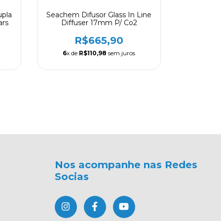
upla
Seachem Difusor Glass In Line
Seachem 
ars
Diffuser 17mm P/ Co2
De Bo
R$665,90
R
6
x de
R$110,98
sem juros
4
x de
Nos acompanhe nas Redes
Socias