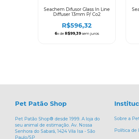
ass Beetle
Seachem Difusor Glass In Line
Sea
n 27mm
Diffuser 13mm P/ Co2
49
R$596,32
 juros
6
x de
R$99,39
sem juros
Pet Patão Shop
Institu
Sobre a Pe
Pet Patão Shop® desde 1999. A loja do
seu animal de estimação. Av. Nossa
Política de
Senhora do Sabará, 1424 Vila Isa - São
Paulo/SP