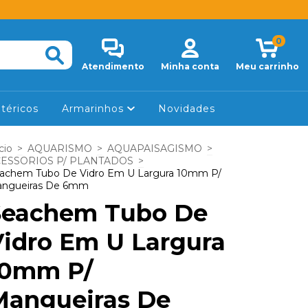
0
Atendimento
Minha conta
Meu carrinho
téricos
Armarinhos
Novidades
cio
>
AQUARISMO
>
AQUAPAISAGISMO
>
ESSORIOS P/ PLANTADOS
>
achem Tubo De Vidro Em U Largura 10mm P/
ngueiras De 6mm
Seachem Tubo De
Vidro Em U Largura
10mm P/
Mangueiras De