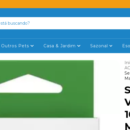
Outros Pets
Casa & Jardim
Sazonal
Eso
Iní
AC
Se
Ma