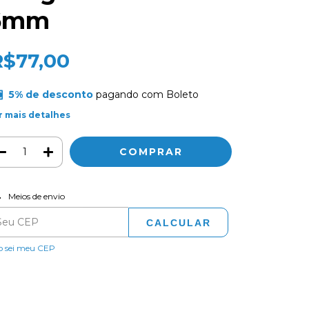
6mm
R$77,00
5% de desconto
pagando com Boleto
r mais detalhes
ALTERAR CEP
regas para o CEP:
Meios de envio
CALCULAR
o sei meu CEP