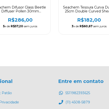
chem Difusor Glass Beetle
Seachem Tesoura Curva D
Diffuser Pollen 30mm
25cm Double Curved She
Diametro
R$286,00
R$182,00
5
x de
R$57,20
sem juros
3
x de
R$60,67
sem juros
cional
Entre em contato
t Patão
5511982393625
 Privacidade
(11) 4508-5879