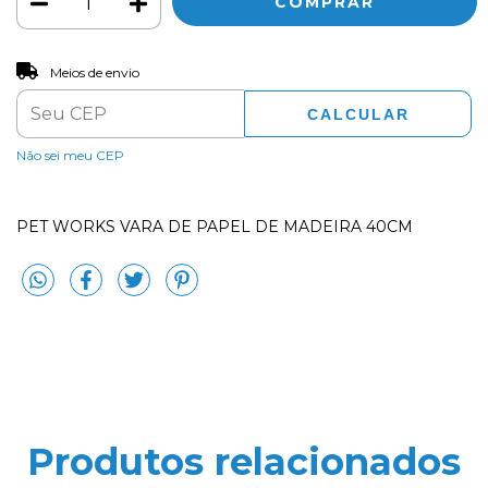
ALTERAR CEP
Entregas para o CEP:
Meios de envio
CALCULAR
Não sei meu CEP
PET WORKS VARA DE PAPEL DE MADEIRA 40CM
Produtos relacionados